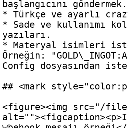
başlangıcını göndermek.

* Türkçe ve ayarlı craz
* Sade ve kullanımı kol
yazıları.

* Materyal isimleri ist
Örneğin: "GOLD\_INGOT:A
Config dosyasından iste
## <mark style="color:p
<figure><img src="/file
alt=""><figcaption><p>I
wbehook mesajı örneği</